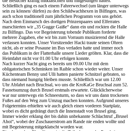
die Besucher kräftig mitklatschten und mitgesungen hatten.
S
chließlich ging es nach einem Fahrerwechsel (um länger unterwegs
sein zu können/ dürfen) zu den Schildwachhexen in Bilfingen, was
auch schon traditionell zum jährlichen Programm von uns gehört.
Nach dem Einmarsch des dortigen Prinzenpaares und Elferrates
marschierten wir „35 Gugge Gaiße“ dann ein und rockten die Halle
zu Bilfingo. Das vor Begeisterung tobende Publikum forderte
mehrere Zugaben, ehe wir bis zum Vorraum musizierend die Halle
verlassen konnten. Unser Vorsitzender Hacki traute seinen Ohren
nicht, als er seine Posaune im Bus verladen hatte und immer noch
das Publikum in der Flatterhalle unsere Lieder grölten. Klar, dass die
Heimfahrt
nicht vor 01.00 Uhr erfolgen konnte.
Nach kurzer Nacht ging es bereits um 09.00 Uhr mit dem
obligatorischen Schminken im Raible schon wieder weiter. Unser
Küchenteam Benny und Ulli hatten panierte Schnitzel gebraten, so
dass niemand hungrig bleiben musste. Schließlich war um 12.00
Uhr Abfahrt nach Bruchsal, wo uns die KroKaGe Bruchsal zum 52.
Fasnetsumzug durch Brusel erstmals erwartete. Glücklicherweise
war nur unterwegs ein Schneesturm, so dass wir uns dann trockenen
Fußes auf den Weg zum Umzug machen konnten. Aufgrund unseres
Folgetermins erhielten wir auch gleich einen vorderen Startplatz,
wobei es dicht gedrängt durch die Innenstadt von Brusel ging.
Immer wieder erklang der bis dahin unbekannte Schlachtruf „Brusel
Ahoi“, wobei der Zuschauerstrom
am Rande nie enden wollte und
mit Begeisterung mitgeklatscht worden war.