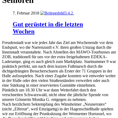
Senioren
7. Februar 2018
Gut gerüstet in die letzten
Wochen
Freudenstadt war wie jedes Jahr das Ziel am Wochenende vor dem
Endspurt, wo die Narrenzunft e.V. ihren großen Umzug durch die
Innenstadt veranstaltete. Nach Abstellen des MAWO-Tourbusses am
ZOB, traditionell für uns vor der extra freigehaltenen EDEKA-
Laderampe, ging es auch gleich zum Marktplatz. Startnummer 9 war
praktisch perfekt, um nach dem kurzen Fußmarsch durch die
dichtgedrängten Besucherscharen als Erster der 71 Gruppen in der
Halle aufzuspielen. Nach einer Zugabe konnten wir entweder weiter
in der Halle oder den vielen Straßenständen verweilen oder auch
eine Stärkung in einer reservierten Gaststätte einnehmen.
Pünktlich um 18.30 Uhr war dann Weiterfahrt durch den
verschneiten Schwarzwald, nicht ohne die jährliche Spende von
unserer Gönnerin Monika G. entgegen zu nehmen.
Nach herzlichem Sektempfang des Wimsheimer „Neunerrates“
(nicht „Elferrat“, weil Einzigartig) in der Hagenschießhalle spielten
wir zur Eröffnung der Prunksitzung der Wemsemer Hurrassel, wo