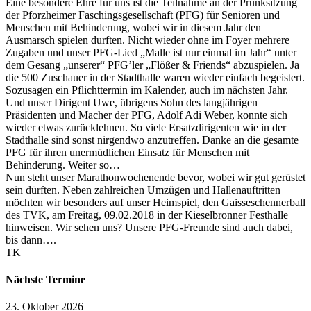
Eine besondere Ehre für uns ist die Teilnahme an der Prunksitzung
der Pforzheimer Faschingsgesellschaft (PFG) für Senioren und
Menschen mit Behinderung, wobei wir in diesem Jahr den
Ausmarsch spielen durften. Nicht wieder ohne im Foyer mehrere
Zugaben und unser PFG-Lied „Malle ist nur einmal im Jahr“ unter
dem Gesang „unserer“ PFG’ler „Flößer & Friends“ abzuspielen. Ja
die 500 Zuschauer in der Stadthalle waren wieder einfach begeistert.
Sozusagen ein Pflichttermin im Kalender, auch im nächsten Jahr.
Und unser Dirigent Uwe, übrigens Sohn des langjährigen
Präsidenten und Macher der PFG, Adolf Adi Weber, konnte sich
wieder etwas zurücklehnen. So viele Ersatzdirigenten wie in der
Stadthalle sind sonst nirgendwo anzutreffen. Danke an die gesamte
PFG für ihren unermüdlichen Einsatz für Menschen mit
Behinderung. Weiter so…
Nun steht unser Marathonwochenende bevor, wobei wir gut gerüstet
sein dürften. Neben zahlreichen Umzügen und Hallenauftritten
möchten wir besonders auf unser Heimspiel, den Gaisseschennerball
des TVK, am Freitag, 09.02.2018 in der Kieselbronner Festhalle
hinweisen. Wir sehen uns? Unsere PFG-Freunde sind auch dabei,
bis dann….
TK
Nächste Termine
23. Oktober 2026