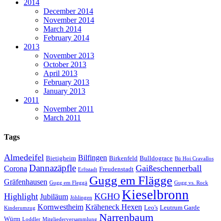
2014
December 2014
November 2014
March 2014
February 2014
2013
November 2013
October 2013
April 2013
February 2013
January 2013
2011
November 2011
March 2011
Tags
Almedeifel
Bilfingen
Bietigheim
Birkenfeld
Bulldograce
Bü Hoi Cravallos
Dannazäpfle
Gaißeschennerball
Corona
Freudenstadt
Erftstadt
Gugg em Flägge
Gräfenhausen
Gugg em Fleggä
Gugg vs. Rock
Kieselbronn
Highlight
KGHO
Jubiläum
Jöhlingen
Kornwestheim
Kräheneck Hexen
Leo's
Leutrum Garde
Kinderumzug
Narrenbaum
Würm
Loddler
Mitgliederversammlung