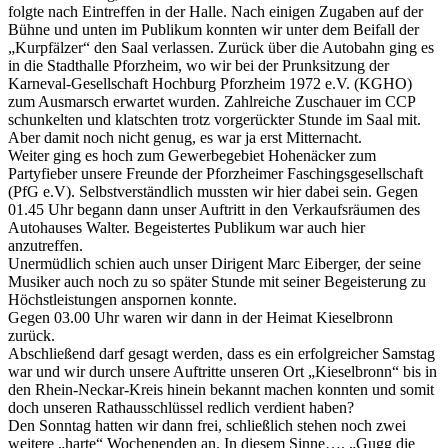
folgte nach Eintreffen in der Halle. Nach einigen Zugaben auf der
Bühne und unten im Publikum konnten wir unter dem Beifall der
„Kurpfälzer“ den Saal verlassen. Zurück über die Autobahn ging es
in die Stadthalle Pforzheim, wo wir bei der Prunksitzung der
Karneval-Gesellschaft Hochburg Pforzheim 1972 e.V. (KGHO)
zum Ausmarsch erwartet wurden. Zahlreiche Zuschauer im CCP
schunkelten und klatschten trotz vorgerückter Stunde im Saal mit.
Aber damit noch nicht genug, es war ja erst Mitternacht.
Weiter ging es hoch zum Gewerbegebiet Hohenäcker zum
Partyfieber unsere Freunde der Pforzheimer Faschingsgesellschaft
(PfG e.V). Selbstverständlich mussten wir hier dabei sein. Gegen
01.45 Uhr begann dann unser Auftritt in den Verkaufsräumen des
Autohauses Walter. Begeistertes Publikum war auch hier
anzutreffen.
Unermüdlich schien auch unser Dirigent Marc Eiberger, der seine
Musiker auch noch zu so später Stunde mit seiner Begeisterung zu
Höchstleistungen anspornen konnte.
Gegen 03.00 Uhr waren wir dann in der Heimat Kieselbronn
zurück.
Abschließend darf gesagt werden, dass es ein erfolgreicher Samstag
war und wir durch unsere Auftritte unseren Ort „Kieselbronn“ bis in
den Rhein-Neckar-Kreis hinein bekannt machen konnten und somit
doch unseren Rathausschlüssel redlich verdient haben?
Den Sonntag hatten wir dann frei, schließlich stehen noch zwei
weitere „harte“ Wochenenden an. In diesem Sinne…. „Gugg die