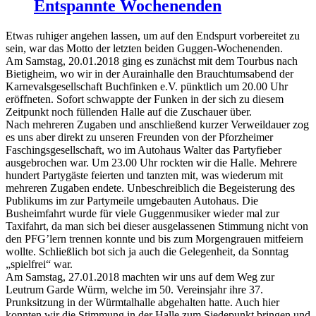
Entspannte Wochenenden
Etwas ruhiger angehen lassen, um auf den Endspurt vorbereitet zu
sein, war das Motto der letzten beiden Guggen-Wochenenden.
Am Samstag, 20.01.2018 ging es zunächst mit dem Tourbus nach
Bietigheim, wo wir in der Aurainhalle den Brauchtumsabend der
Karnevalsgesellschaft Buchfinken e.V. pünktlich um 20.00 Uhr
eröffneten. Sofort schwappte der Funken in der sich zu diesem
Zeitpunkt noch füllenden Halle auf die Zuschauer über.
Nach mehreren Zugaben und anschließend kurzer Verweildauer zog
es uns aber direkt zu unseren Freunden von der Pforzheimer
Faschingsgesellschaft, wo im Autohaus Walter das Partyfieber
ausgebrochen war. Um 23.00 Uhr rockten wir die Halle. Mehrere
hundert Partygäste feierten und tanzten mit, was wiederum mit
mehreren Zugaben endete. Unbeschreiblich die Begeisterung des
Publikums im zur Partymeile umgebauten Autohaus. Die
Busheimfahrt wurde für viele Guggenmusiker wieder mal zur
Taxifahrt, da man sich bei dieser ausgelassenen Stimmung nicht von
den PFG’lern trennen konnte und bis zum Morgengrauen mitfeiern
wollte. Schließlich bot sich ja auch die Gelegenheit, da Sonntag
„spielfrei“ war.
Am Samstag, 27.01.2018 machten wir uns auf dem Weg zur
Leutrum Garde Würm, welche im 50. Vereinsjahr ihre 37.
Prunksitzung in der Würmtalhalle abgehalten hatte. Auch hier
konnten wir die Stimmung in der Halle zum Siedepunkt bringen und