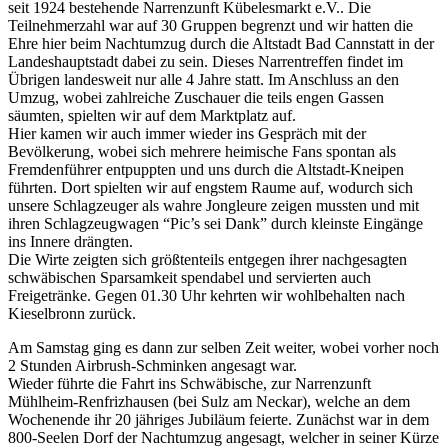
seit 1924 bestehende Narrenzunft Kübelesmarkt e.V.. Die
Teilnehmerzahl war auf 30 Gruppen begrenzt und wir hatten die
Ehre hier beim Nachtumzug durch die Altstadt Bad Cannstatt in der
Landeshauptstadt dabei zu sein. Dieses Narrentreffen findet im
Übrigen landesweit nur alle 4 Jahre statt. Im Anschluss an den
Umzug, wobei zahlreiche Zuschauer die teils engen Gassen
säumten, spielten wir auf dem Marktplatz auf.
Hier kamen wir auch immer wieder ins Gespräch mit der
Bevölkerung, wobei sich mehrere heimische Fans spontan als
Fremdenführer entpuppten und uns durch die Altstadt-Kneipen
führten. Dort spielten wir auf engstem Raume auf, wodurch sich
unsere Schlagzeuger als wahre Jongleure zeigen mussten und mit
ihren Schlagzeugwagen “Pic’s sei Dank” durch kleinste Eingänge
ins Innere drängten.
Die Wirte zeigten sich größtenteils entgegen ihrer nachgesagten
schwäbischen Sparsamkeit spendabel und servierten auch
Freigetränke. Gegen 01.30 Uhr kehrten wir wohlbehalten nach
Kieselbronn zurück.
Am Samstag ging es dann zur selben Zeit weiter, wobei vorher noch
2 Stunden Airbrush-Schminken angesagt war.
Wieder führte die Fahrt ins Schwäbische, zur Narrenzunft
Mühlheim-Renfrizhausen (bei Sulz am Neckar), welche an dem
Wochenende ihr 20 jähriges Jubiläum feierte. Zunächst war in dem
800-Seelen Dorf der Nachtumzug angesagt, welcher in seiner Kürze