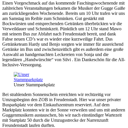
Einen Vorgeschmack auf das kommende Faschingswochenende mit
zahlreichen Veranstaltungen bekamen die Musiker der Gugge Gaiße
am zurückliegenden Wochenende. Bereits um 10 Uhr trafen wir uns
am Samstag im Reible zum Schminken. Gut gestärkt mit
Bockwürsten und entsprechenden Getränken überbrückten wir die
Verweildauer und Schminkzeit. Pünktlich um 12 Uhr stand Mawo
mit seinem Bus zur Abfahrt nach Freudenstadt bereit, und dank
Fabse neuen CD’s war es wieder eine kurzweilige Fahrt. Das
Getränketeam Hardy und Benjo sorgten wie immer für ausreichend
Getränke im Bus und zwischenzeitlich gibt es außerdem eine große
Auswahl an handgemachten Leckereien von Sonja und die
legendären „Handwürschte“ von Silvi . Ein Dankeschön für die All-
Inclusive-Versorgung.
Unser Stammparkplatz
Bei strahlendem Sonnenschein erreichten wir rechtzeitig vor
Umzugsbeginn den ZOB in Freudenstadt. Hier war unser privater
Busparkplatz vor dem Einkaufszentrum reserviert. Auf dem
Marktplatz konnten wir in der Sonne verweilen und uns mit anderen
Guggenmusikern austauschen, bis wir nach einstündiger Wartezeit
mit Startplatz 50 durch die Umzugsstrecke der Narrenzunft
Freundenstadt laufen durften.