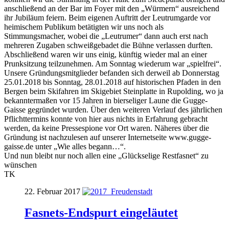
anschließend an der Bar im Foyer mit den „Würmern“ ausreichend
ihr Jubiläum feiern. Beim eigenen Auftritt der Leutrumgarde vor
heimischem Publikum betätigten wir uns noch als
Stimmungsmacher, wobei die „Leutrumer“ dann auch erst nach
mehreren Zugaben schweißgebadet die Bühne verlassen durften.
Abschließend waren wir uns einig, künftig wieder mal
an einer
Prunksitzung teilzunehmen. Am Sonntag wiederum war „spielfrei“.
Unsere Gründungsmitglieder befanden sich derweil ab Donnerstag
25.01.2018 bis Sonntag, 28.01.2018 auf historischen Pfaden in den
Bergen beim Skifahren im Skigebiet Steinplatte in Rupolding, wo ja
bekanntermaßen vor 15 Jahren in bierseliger Laune die Gugge-
Gaisse gegründet wurden. Über den weiteren Verlauf des jährlichen
Pflichttermins konnte von hier aus nichts in Erfahrung gebracht
werden, da keine Pressespione vor Ort waren. Näheres über die
Gründung ist nachzulesen auf unserer Internetseite www.gugge-
gaisse.de unter „Wie alles begann…“.
Und nun bleibt nur noch allen eine „Glückselige Restfasnet“ zu
wünschen
TK
22. Februar 2017
Fasnets-Endspurt eingeläutet