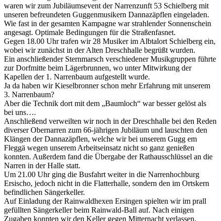
waren wir zum Jubiläumsevent der Narrenzunft 53 Schielberg mit
unseren befreundeten Guggenmusikern Dannazäpflen eingeladen.
Wie fast in der gesamten Kampagne war strahlender Sonnenschein
angesagt. Optimale Bedingungen für die Straßenfasnet.
Gegen 18.00 Uhr trafen wir 28 Musiker im Albtalort Schielberg ein,
wobei wir zunächst in der Alten Dreschhalle begrüßt wurden.
Ein anschließender Sternmarsch verschiedener Musikgruppen führte
zur Dorfmitte beim Lägerbrunnen, wo unter Mitwirkung der
Kapellen der 1. Narrenbaum aufgestellt wurde.
Ja da haben wir Kieselbronner schon mehr Erfahrung mit unserem
3. Narrenbaum?
Aber die Technik dort mit dem „Baumloch“ war besser gelöst als
bei uns….
Anschließend verweilten wir noch in der Dreschhalle bei den Reden
diverser Obernarren zum 66-jährigen Jubiläum und lauschten den
Klängen der Dannazäpflen, welche wir bei unserem Gugg em
Fleggä wegen unserem Arbeitseinsatz nicht so ganz genießen
konnten. Außerdem fand die Übergabe der Rathausschlüssel an die
Narren in der Halle statt.
Um 21.00 Uhr ging die Busfahrt weiter in die Narrenhochburg
Ersischo, jedoch nicht in die Flatterhalle, sondern den im Ortskern
befindlichen Sängerkeller.
Auf Einladung der Rainwaldhexen Ersingen spielten wir im prall
gefüllten Sängerkeller beim Rainwald-Ball auf. Nach einigen
Zugaben konnten wir den Keller gegen Mitternacht verlassen,