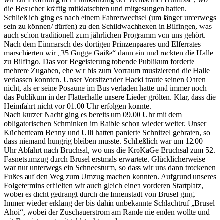
die Besucher kräftig mitklatschten und mitgesungen hatten.
S
chließlich ging es nach einem Fahrerwechsel (um länger unterwegs
sein zu können/ dürfen) zu den Schildwachhexen in Bilfingen, was
auch schon traditionell zum jährlichen Programm von uns gehört.
Nach dem Einmarsch des dortigen Prinzenpaares und Elferrates
marschierten wir „35 Gugge Gaiße“ dann ein und rockten die Halle
zu Bilfingo. Das vor Begeisterung tobende Publikum forderte
mehrere Zugaben, ehe wir bis zum Vorraum musizierend die Halle
verlassen konnten. Unser Vorsitzender Hacki traute seinen Ohren
nicht, als er seine Posaune im Bus verladen hatte und immer noch
das Publikum in der Flatterhalle unsere Lieder grölten. Klar, dass die
Heimfahrt
nicht vor 01.00 Uhr erfolgen konnte.
Nach kurzer Nacht ging es bereits um 09.00 Uhr mit dem
obligatorischen Schminken im Raible schon wieder weiter. Unser
Küchenteam Benny und Ulli hatten panierte Schnitzel gebraten, so
dass niemand hungrig bleiben musste. Schließlich war um 12.00
Uhr Abfahrt nach Bruchsal, wo uns die KroKaGe Bruchsal zum 52.
Fasnetsumzug durch Brusel erstmals erwartete. Glücklicherweise
war nur unterwegs ein Schneesturm, so dass wir uns dann trockenen
Fußes auf den Weg zum Umzug machen konnten. Aufgrund unseres
Folgetermins erhielten wir auch gleich einen vorderen Startplatz,
wobei es dicht gedrängt durch die Innenstadt von Brusel ging.
Immer wieder erklang der bis dahin unbekannte Schlachtruf „Brusel
Ahoi“, wobei der Zuschauerstrom
am Rande nie enden wollte und