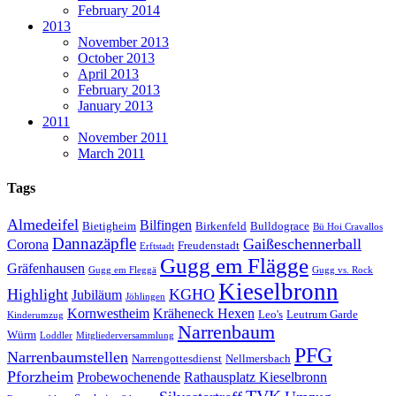
February 2014
2013
November 2013
October 2013
April 2013
February 2013
January 2013
2011
November 2011
March 2011
Tags
Almedeifel
Bilfingen
Bietigheim
Birkenfeld
Bulldograce
Bü Hoi Cravallos
Dannazäpfle
Gaißeschennerball
Corona
Freudenstadt
Erftstadt
Gugg em Flägge
Gräfenhausen
Gugg em Fleggä
Gugg vs. Rock
Kieselbronn
Highlight
KGHO
Jubiläum
Jöhlingen
Kornwestheim
Kräheneck Hexen
Leo's
Leutrum Garde
Kinderumzug
Narrenbaum
Würm
Loddler
Mitgliederversammlung
PFG
Narrenbaumstellen
Narrengottesdienst
Nellmersbach
Pforzheim
Probewochenende
Rathausplatz Kieselbronn
TVK