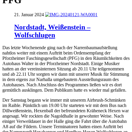
PFG
21. Januar 2024
Nordstadt, Weißenstein –
Wolfschlugen
Das letzte Wochenende ging nach der Narrenbaumaufstellung
nahtlos weiter mit einem Auftritt beim Ordensempfang der
Pforzheimer Faschingsgesellschaft (PFG) in den Räumlichkeiten des
Autohaus Walter in der Pforzheimer Nordstadt. Einige Musiker
hatten an der vereinsinternen Sitzung ab 20.11 Uhr teilgenommen
und ab 22.11 Uhr sorgten wir dann mit unserer Musik für Stimmung
in dem eigens zur Narhalla umgebautem Ausstellungsraum des
Autohauses. Nach Abschluss des Programmes ließen wir es dort
gemütlich ausklingen. Dem Publikum hatte es wieder mal gefallen.
Der Samstag begann wie immer mit unserem Airbrush-Schminken
im Raible. Pünktlich um 19.00 Uhr starteten wir mit dem Bus nach
Dillweißenstein, Hexenball der befreundeten Kräheneck Hexen war
angesagt. Wir rockten die Nagoldhalle in gewohnter Weise. Nach
einiger Verweildauer in der Halle ging die Fahrt über die Autobahn
A8 auf die Fildern. Unsere Terminatoren hatten einen Auftritt bei
der Narrenzunft Hexabanner und Herdhau-Hexen Wolfschlugen an