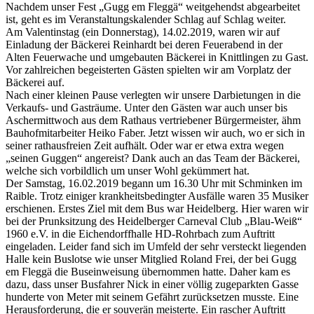
Nachdem unser Fest „Gugg em Fleggä“ weitgehendst abgearbeitet
ist, geht es im Veranstaltungskalender Schlag auf Schlag weiter.
Am Valentinstag (ein Donnerstag), 14.02.2019, waren wir auf
Einladung der Bäckerei Reinhardt bei deren Feuerabend in der
Alten Feuerwache und umgebauten Bäckerei in Knittlingen zu Gast.
Vor zahlreichen begeisterten Gästen spielten wir am Vorplatz der
Bäckerei auf.
Nach einer kleinen Pause verlegten wir unsere Darbietungen in die
Verkaufs- und Gasträume. Unter den Gästen war auch unser bis
Aschermittwoch aus dem Rathaus vertriebener Bürgermeister, ähm
Bauhofmitarbeiter Heiko Faber. Jetzt wissen wir auch, wo er sich in
seiner rathausfreien Zeit aufhält. Oder war er etwa extra wegen
„seinen Guggen“ angereist? Dank auch an das Team der Bäckerei,
welche sich vorbildlich um unser Wohl gekümmert hat.
Der Samstag, 16.02.2019 begann um 16.30 Uhr mit Schminken im
Raible. Trotz einiger krankheitsbedingter Ausfälle waren 35 Musiker
erschienen. Erstes Ziel mit dem Bus war Heidelberg. Hier waren wir
bei der Prunksitzung des Heidelberger Carneval Club „Blau-Weiß“
1960 e.V. in die Eichendorffhalle HD-Rohrbach zum Auftritt
eingeladen. Leider fand sich im Umfeld der sehr versteckt liegenden
Halle kein Buslotse wie unser Mitglied Roland Frei, der bei Gugg
em Fleggä die Buseinweisung übernommen hatte. Daher kam es
dazu, dass unser Busfahrer Nick in einer völlig zugeparkten Gasse
hunderte von Meter mit seinem Gefährt zurücksetzen musste. Eine
Herausforderung, die er souverän meisterte. Ein rascher Auftritt