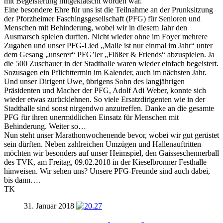
mit Begeisterung mitgeklatscht worden war.
Eine besondere Ehre für uns ist die Teilnahme an der Prunksitzung
der Pforzheimer Faschingsgesellschaft (PFG) für Senioren und
Menschen mit Behinderung, wobei wir in diesem Jahr den
Ausmarsch spielen durften. Nicht wieder ohne im Foyer mehrere
Zugaben und unser PFG-Lied „Malle ist nur einmal im Jahr“ unter
dem Gesang „unserer“ PFG’ler „Flößer & Friends“ abzuspielen. Ja
die 500 Zuschauer in der Stadthalle waren wieder einfach begeistert.
Sozusagen ein Pflichttermin im Kalender, auch im nächsten Jahr.
Und unser Dirigent Uwe, übrigens Sohn des langjährigen
Präsidenten und Macher der PFG, Adolf Adi Weber, konnte sich
wieder etwas zurücklehnen. So viele Ersatzdirigenten wie in der
Stadthalle sind sonst nirgendwo anzutreffen. Danke an die gesamte
PFG für ihren unermüdlichen Einsatz für Menschen mit
Behinderung. Weiter so…
Nun steht unser Marathonwochenende bevor, wobei wir gut gerüstet
sein dürften. Neben zahlreichen Umzügen und Hallenauftritten
möchten wir besonders auf unser Heimspiel, den Gaisseschennerball
des TVK, am Freitag, 09.02.2018 in der Kieselbronner Festhalle
hinweisen. Wir sehen uns? Unsere PFG-Freunde sind auch dabei,
bis dann….
TK
31. Januar 2018