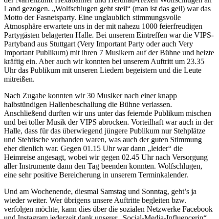
Land gezogen. „Wolfschlugen geht steil“ (man ist das geil) war das
Motto der Fasnetsparty. Eine unglaublich stimmungsvolle
Atmosphäre erwartete uns in der mit nahezu 1000 feierfreudigen
Partygästen belagerten Halle. Bei unserem Eintreffen war die VIPS-
Partyband aus Stuttgart (Very Important Party oder auch Very
Important Publikum) mit ihren 7 Musikern auf der Bühne und heizte
kräftig ein. Aber auch wir konnten bei unserem Auftritt um 23.35
Uhr das Publikum mit unseren Liedern begeistern und die Leute
mitreißen.
Nach Zugabe konnten wir 30 Musiker nach einer knapp
halbstündigen Hallenbeschallung die Bühne verlassen.
Anschließend durften wir uns unter das feiernde Publikum mischen
und bei toller Musik der VIPS abrocken. Vorteilhaft war auch in der
Halle, dass für das überwiegend jüngere Publikum nur Stehplätze
und Stehtische vorhanden waren, was auch der guten Stimmung
eher dienlich war. Gegen 01.15 Uhr war dann „leider“ die
Heimreise angesagt, wobei wir gegen 02.45 Uhr nach Versorgung
aller Instrumente dann den Tag beenden konnten. Wolfschlugen,
eine sehr positive Bereicherung in unserem Terminkalender.
Und am Wochenende, diesmal Samstag und Sonntag, geht’s ja
wieder weiter. Wer übrigens unsere Auftritte begleiten bzw.
verfolgen möchte, kann dies über die sozialen Netzwerke Facebook
und Instagram jederzeit dank unserer „Social-Media-Influencerin“