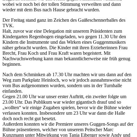
wobei wir noch bei der tollen Stimmung verweilten und dann
wieder mit dem Bus nach Hause gebracht wurden.
Der Freitag stand ganz im Zeichen des Gaißeschennerballes des
TVK.
Halt, zuvor war eine Delegation mit unserem Präsidenten zum
Kindergarten Regenbogen eingeladen, wo gegen 11.30 Uhr den
Kindern die Instrumente und das Wirken eines Guggenmusikers
näher gebracht wurden. Die Kinder mit ihren Erzieherinnen Frau
Brecht, Frau Koch und Frau Kraft waren begeistert. Mit
Nachwuchswerbung kann man bekanntlicherweise nie früh genug
beginnen.
Nach dem Schminken ab 17.30 Uhr machten wir uns dann auf den
Weg zum Parkplatz Heinloch, wo wir jedoch ausnahmsweise nicht
vom Bus aufgenommen wurden, sondern uns in der Turnhalle
einfanden.
Gegen 21.00 Uhr war unser erster Auftritt, ein zweiter folgte um
23.00 Uhr. Das Publikum war wieder gigantisch drauf und so
„wollten“ wir einige Zugaben spielen, bevor wir die Bühne wieder
verlassen konnten. Insbesondere um 23 Uhr war dann die Halle
doch noch recht gut besetzt.
Außerdem konnten wir die Premiere unseres Guggen-Songs auf der
Bühne präsentieren, welcher von unserem Peitscher Marc
Kunzmann unter Mitwirkung von Tanja Eiberger sowie Andy und