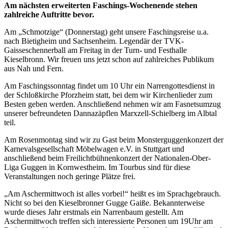
Am nächsten erweiterten Faschings-Wochenende stehen
zahlreiche Auftritte bevor.
Am „Schmotzige“ (Donnerstag) geht unsere Faschingsreise u.a.
nach Bietigheim und Sachsenheim. Legendär der TVK-
Gaisseschennerball am Freitag in der Turn- und Festhalle
Kieselbronn. Wir freuen uns jetzt schon auf zahlreiches Publikum
aus Nah und Fern.
Am Faschingssonntag findet um 10 Uhr ein Narrengottesdienst in
der Schloßkirche Pforzheim statt, bei dem wir Kirchenlieder zum
Besten geben werden. Anschließend nehmen wir am Fasnetsumzug
unserer befreundeten Dannazäpflen Marxzell-Schielberg im Albtal
teil.
Am Rosenmontag sind wir zu Gast beim Monsterguggenkonzert der
Karnevalsgesellschaft Möbelwagen e.V. in Stuttgart und
anschließend beim Freilichtbühnenkonzert der Nationalen-Ober-
Liga Guggen in Kornwestheim. Im Tourbus sind für diese
Veranstaltungen noch geringe Plätze frei.
„Am Aschermittwoch ist alles vorbei!“ heißt es im Sprachgebrauch.
Nicht so bei den Kieselbronner Gugge Gaiße. Bekannterweise
wurde dieses Jahr erstmals ein Narrenbaum gestellt. Am
Aschermittwoch treffen sich interessierte Personen um 19Uhr am