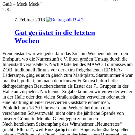
Gaiß – Meck Meck“
T.K.
7. Februar 2018
Gut gerüstet in die letzten
Wochen
Freudenstadt war wie jedes Jahr das Ziel am Wochenende vor dem
Endspurt, wo die Narrenzunft e.V. ihren großen Umzug durch die
Innenstadt veranstaltete. Nach Abstellen des MAWO-Tourbusses am
ZOB, traditionell für uns vor der extra freigehaltenen EDEKA-
Laderampe, ging es auch gleich zum Marktplatz. Startnummer 9 war
praktisch perfekt, um nach dem kurzen Fußmarsch durch die
dichtgedrängten Besucherscharen als Erster der 71 Gruppen in der
Halle aufzuspielen. Nach einer Zugabe konnten wir entweder weiter
in der Halle oder den vielen Straßenständen verweilen oder auch
eine Stärkung in einer reservierten Gaststätte einnehmen.
Pünktlich um 18.30 Uhr war dann Weiterfahrt durch den
verschneiten Schwarzwald, nicht ohne die jährliche Spende von
unserer Gönnerin Monika G. entgegen zu nehmen.
Nach herzlichem Sektempfang des Wimsheimer „Neunerrates“
(nicht „Elferrat“, weil Einzigartig) in der Hagenschießhalle spielten
wir zur Eröffnung der Prunksitzung der Wemsemer Hurrassel, wo