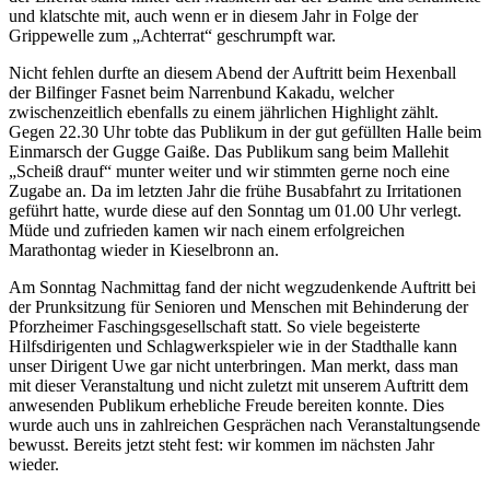
und klatschte mit, auch wenn er in diesem Jahr in Folge der
Grippewelle zum „Achterrat“ geschrumpft war.
Nicht fehlen durfte an diesem Abend der Auftritt beim Hexenball
der Bilfinger Fasnet beim Narrenbund Kakadu, welcher
zwischenzeitlich ebenfalls zu einem jährlichen Highlight zählt.
Gegen 22.30 Uhr tobte das Publikum in der gut gefüllten Halle beim
Einmarsch der Gugge Gaiße. Das Publikum sang beim Mallehit
„Scheiß drauf“ munter weiter und wir stimmten gerne noch eine
Zugabe an. Da im letzten Jahr die frühe Busabfahrt zu Irritationen
geführt hatte, wurde diese auf den Sonntag um 01.00 Uhr verlegt.
Müde und zufrieden kamen wir nach einem erfolgreichen
Marathontag wieder in Kieselbronn an.
Am Sonntag Nachmittag fand der nicht wegzudenkende Auftritt bei
der Prunksitzung für Senioren und Menschen mit Behinderung der
Pforzheimer Faschingsgesellschaft statt. So viele begeisterte
Hilfsdirigenten und Schlagwerkspieler wie in der Stadthalle kann
unser Dirigent Uwe gar nicht unterbringen. Man merkt, dass man
mit dieser Veranstaltung und nicht zuletzt mit unserem Auftritt dem
anwesenden Publikum erhebliche Freude bereiten konnte. Dies
wurde auch uns in zahlreichen Gesprächen nach Veranstaltungsende
bewusst. Bereits jetzt steht fest: wir kommen im nächsten Jahr
wieder.