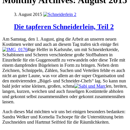
Monthly Archives:
August 2015
3. August 2015
Die tapferen Schneiderlein, Teil 2
Am Samstag, den 1. August, ging die Arbeit an unseren neuen
Kostümen weiter und auch an diesem Tag trafen sich einige flei
ßige Helfer in Karlsruhe, um mit Schneiderkreide,
Schablonen und Scheren verschiedene große Stoffbahnen in
Einzelteile für ein Guggenoutfit zu verwandeln oder diese Teile mit
einem dampfenden Bügeleisen in Form zu bringen. Neben dem
Zeichnen, Schnippeln, Zählen, Suchen und Verteilen fehlte es auch
nicht an guter Laune, was vor allem an der super Organisation und
den motivierenden „Bügel- und Schneider-Chefs“ lag. So kann nun
bald jeder seine kleinen, großen, schma
len, breiten,
langen, kurzen, weichen und auch fusseligen Kostümteile abholen
und gekonnt selbst zusammennähen oder gekonnt zusammennähen
lassen.
Auch dieses Mal möchten wir uns bei einigen besonders bedanken:
Sandra Welker und Kornelia Tschoepe für die Unterstützung beim
Zuschneiden und Hartmut Seifried für die Räumlichkeiten.