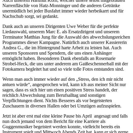
Auch unserem Hartmut Korn, welcher unsere selbst mitgebrauten
Narrenfläschle von Hatz-Monninger und die anderen Getränke
unermüdlich bei jeder Busfahrt immer wieder herbeikarrt und für
Nachschub sorgt, sei gedankt.
Dank auch an unseren Dirigenten Uwe Weber für die perfekte
Liedauswahl, unserem Marc E. als Ersatzdirigent und unserem
Terminator Matthias Jung für die Auswahl des abwechslungsreichen
Programmes dieser Kampagne. Natürlich auch unserer Kassiererin
Andrea G., die im Hintergrund harte Arbeit zu leisten hat. Auch
unseren Sponsoren und Spendern, die uns einen Anhänger
ermöglicht haben. Besonderen Dank ebenfalls an Rosemarie
Strobel-Heck, die uns unter anderem am Gaißeschennerball mit der
Fotokamera begleitet hat und so viele tolle Fotos entstanden sind.
Wenn man auch immer wieder auf den „Stress, den ich mir nicht
antuen würde“, angesprochen wird, kann ich aus meiner Sicht nur
sagen, dass es sich hier um einen positiven Stress handelt, der
reichlich Abwechslung zum Berufsalltag und sonstigen
Verpflichtungen dient. Nichts Besseres als vor begeisterten
Zuschauern in diversen Hallen oder bei Umzügen aufzuspielen.
Jetzt ist aber erst mal eine kleine Pause bis April angesagt und falls
nun doch jemand von dem Bericht für eine Karriere als
Guggenmusiker begeistert werden konnte, vielleicht bereits ein
Instrument spielt und Mittwoch Abends Zeit hat, kann er sich gerne