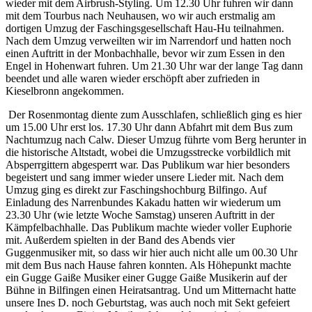
wieder mit dem Airbrush-Styling. Um 12.30 Uhr fuhren wir dann
mit dem Tourbus nach Neuhausen, wo wir auch erstmalig am
dortigen Umzug der Faschingsgesellschaft Hau-Hu teilnahmen.
Nach dem Umzug verweilten wir im Narrendorf und hatten noch
einen Auftritt in der Monbachhalle, bevor wir zum Essen in den
Engel in Hohenwart fuhren. Um 21.30 Uhr war der lange Tag dann
beendet und alle waren wieder erschöpft aber zufrieden in
Kieselbronn angekommen.
Der Rosenmontag diente zum Ausschlafen, schließlich ging es hier
um 15.00 Uhr erst los. 17.30 Uhr dann Abfahrt mit dem Bus zum
Nachtumzug nach Calw. Dieser Umzug führte vom Berg herunter in
die historische Altstadt, wobei die Umzugsstrecke vorbildlich mit
Absperrgittern abgesperrt war. Das Publikum war hier besonders
begeistert und sang immer wieder unsere Lieder mit. Nach dem
Umzug ging es direkt zur Faschingshochburg Bilfingo. Auf
Einladung des Narrenbundes Kakadu hatten wir wiederum um
23.30 Uhr (wie letzte Woche Samstag) unseren Auftritt in der
Kämpfelbachhalle. Das Publikum machte wieder voller Euphorie
mit. Außerdem spielten in der Band des Abends vier
Guggenmusiker mit, so dass wir hier auch nicht alle um
00.30 Uhr
mit dem Bus nach Hause fahren konnten. Als Höhepunkt machte
ein Gugge Gaiße Musiker einer Gugge Gaiße Musikerin auf der
Bühne in Bilfingen einen Heiratsantrag. Und um Mitternacht hatte
unsere Ines D. noch Geburtstag, was auch noch mit Sekt gefeiert