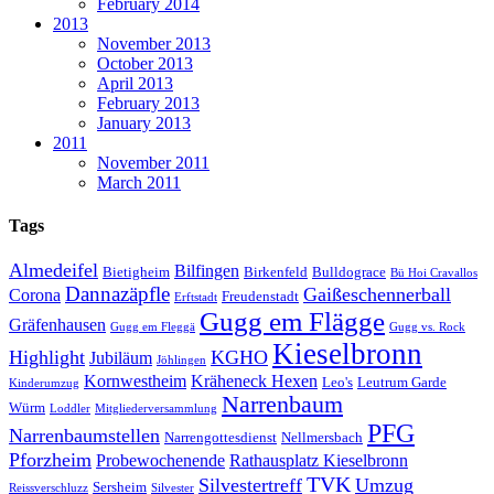
February 2014
2013
November 2013
October 2013
April 2013
February 2013
January 2013
2011
November 2011
March 2011
Tags
Almedeifel
Bilfingen
Bietigheim
Birkenfeld
Bulldograce
Bü Hoi Cravallos
Dannazäpfle
Gaißeschennerball
Corona
Freudenstadt
Erftstadt
Gugg em Flägge
Gräfenhausen
Gugg em Fleggä
Gugg vs. Rock
Kieselbronn
Highlight
KGHO
Jubiläum
Jöhlingen
Kornwestheim
Kräheneck Hexen
Leo's
Leutrum Garde
Kinderumzug
Narrenbaum
Würm
Loddler
Mitgliederversammlung
PFG
Narrenbaumstellen
Narrengottesdienst
Nellmersbach
Pforzheim
Probewochenende
Rathausplatz Kieselbronn
TVK
Silvestertreff
Umzug
Sersheim
Reissverschluzz
Silvester