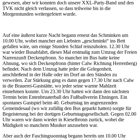
gewesen, aber wir konnten doch unsere XXL-Party-Band und den
TVK nicht gleich verlassen, so dass teilweise bis in die
Morgenstunden weitergefeiert wurde.
Auf eine äußerst kurze Nacht begann erneut das Schminken um
10.00 Uhr, wobei mancher am Liebsten „geschminkt“ ins Bett
gefallen wäre, um einige Stunden Schlaf reinzuholen. 12.30 Uhr
war wieder Busabfahrt, dieses Mal erstmalig zum Umzug der Freien
Narrenzunft Deckenpfronn. So mancher im Bus hatte keine
Ahnung, wo sich Deckenpfronn (hinter Calw Richtung Herrenberg)
befindet. Nach dem Umzug hatte jeder die Gelegenheit,
anschließend in der Halle oder im Dorf an den Ständen zu
verweilen. Zur Stärkung ging es dann gegen 17.30 Uhr nach Calw
in die Brauerei-Gaststätte, wo jeder seine warme Mahlzeit
einnehmen konnte. Um 23.30 Uhr hatten wir dann den nächsten
Termin beim Entenbruaterball des Fußballverein Ehningen. Ein
spontanes Gastspiel beim 40. Geburtstag im angrenzenden
Gemeindesaal (wo wir zufällig den Bus geparkt hatten) sorgte für
Begeisterung bei der dortigen Geburtstagsgesellschaft. Gegen 02.00
Uhr waren wir dann wieder in Kieselbronn zurück, wobei die
Müdigkeit so manchem Musiker anzusehen war.
Aber auch der Faschingssonntag begann bereits um 10.00 Uhr