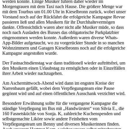
werden konnte. Einige Musiker fuhren daher wieder im
Morgengrauen mit dem Taxi nach Hause. Die größere Menge war
mit dem Tourbus um 01.00 Uhr in Kieselbronn zurück,
wobei unser
Vorstand noch auf der Rückfahrt die erfolgreiche Kampagne Revue
passieren ließ und allen Musikern für ihr Durchhaltevermögen
dankte. Offensichtlich waren aber nicht alle Musiker müde, so dass
noch nach Ausladen des Busses das obligatorische Parkplatzbier
eingenommen werden konnte. Außerdem waren diverse Whats-
App-Bilder aufgetaucht, wo zu vorgerückter Stunde in so manchen
Wohnzimmern und Garagen Kieselbronns noch auf die erfolgreiche
Kampagne angestoßen wurde.
Der Fastnachtsdienstag war dann traditionell wieder auftrittsfrei, um
den Musikern einen Urlaubstag zu ermöglichen oder in Einzelfällen
ihrer Arbeit wieder nachzugehen.
Am Aschermittwoch-Abend wird dann im engsten Kreise der
Narrenbaum gefällt, wobei dem Verpflegungsteam eine Pause
gegönnt wird und auf einen öffentlichen Ausschank verzichtet wird.
Besondere Erwähnung sollte für die vergangene Kampagne die
ständige Verpflegung im Bus mit „Handwürsten“ von Silvia E., die
160 Fasnetsküchle von Sonja. K, zahlreiche Kuchenspenden und
selbstgemachte Liköre sowie andere Feinheiten vom
Verpflegungsteam um Benny und diversen Musikerinnen finden.