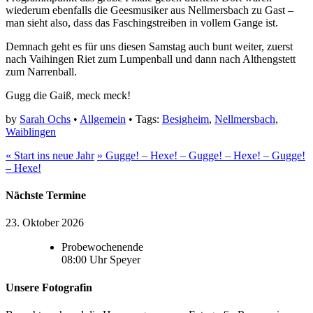
wiederum ebenfalls die Geesmusiker aus Nellmersbach zu Gast –
man sieht also, dass das Faschingstreiben in vollem Gange ist.
Demnach geht es für uns diesen Samstag auch bunt weiter, zuerst
nach Vaihingen Riet zum Lumpenball und dann nach Althengstett
zum Narrenball.
Gugg die Gaiß, meck meck!
by
Sarah Ochs
•
Allgemein
• Tags:
Besigheim
,
Nellmersbach
,
Waiblingen
«
Start ins neue Jahr
»
Gugge! – Hexe! – Gugge! – Hexe! – Gugge!
– Hexe!
Nächste Termine
23. Oktober 2026
Probewochenende
08:00
Uhr
Speyer
Unsere Fotografin