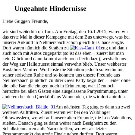
Ungeahnte Hindernisse
Liebe Guggen-Freunde,
wir sind weiterhin on Tour. Am Freitag, den 16.1.2015, waren wir
das erste Mal in dieser Kampagne mit dem Bus unterwegs, was bei
unserer Ankunft in Nellmersbach schon gleich für Chaos sorgte.
Dort waren nämlich die Straßen zu
eng und dann
auch noch mit Autos zugeparkt (so ist das eben – zuerst hat man
kein Glück und dann kommt auch noch Pech dazu), weshalb uns
der Weg zur Halle zuerst einmal verwehrt blieb. Unser weltbester
Busfahrer Manfred Wolf löste die Situation jedoch souverän mit
seiner stoischen Ruhe und so konnten uns unsere Freunde aus
Nellmersbach pünktlich zu ihrer Gees-Party begrüßen – leider ohne
die tolle Bar, die einigen noch in Erinnerung war. Dennoch
herrschte bei allen Gästen eine ausgelassene Partystimmung, unter
anderem bei den Querköpf aus Winnenden, die wir dort antrafen.
Am nächsten Tag ging es dann zu zwei
weiteren Auftritten. Zuerst waren wir bei den Waiblinger
Ohrawusslern, wo wir auf unsere alten Freunde, die Leo Valentinos,
stießen. Danach ging es dann weiter nach Besigheim zu den
Schalksteinnarren aufs Narrentreffen, wo wir als letzter
Programmpunkt das große Finale geben durften. Dort waren