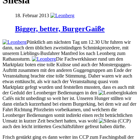
Silesia
18. Februar 2013
Bigger, better, BurgerGaiße
Pünktlich am nächsten Tag um 12.30 Uhr fuhren wir
dann, nach dem üblichen zweistündigen Schminkprozedere, mit
unserem Lieblings-Busfahrer Manfred los nach Leonberg zum
Rathaussturm.
Die Fachwerkhäuser rund um den
Marktplatz boten eine tolle Kulisse und auch der Monsterguggen-
Auftritt zusammen mit den anderen Guggengruppen am Ende der
Veranstaltung brachte eine tolle Stimmung. Daher waren wir auch
etwas enttäuscht, als wir nach der Veranstaltung quasi vom
Marktplatz gefegt wurden und feststellen mussten, dass es auch mit
der Geduld der Leonberger Bedienungen in den
lokalen
Cafés nicht unbedingt so weit her ist. Unseren Hunger stillten wir
dann einfach kurzerhand bei einem Burgerking, bei dem wir auf der
Fahrt Richtung Pforzheim vorbeikamen, und welchem die
Leonberger Bedienungen somit indirekt einen recht beträchtlichen
Umsatz in kurzer Zeit beschert hatten, was wohl
auch den leicht irritierten Geschäftsführer gefreut haben dürfte.
Frisch gestärkt ging es dann weiter ins CCP zum Faschingsball der