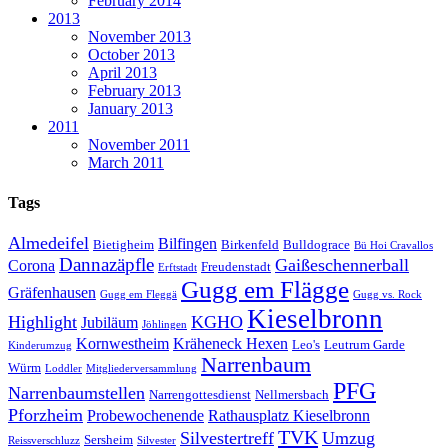
February 2014
2013
November 2013
October 2013
April 2013
February 2013
January 2013
2011
November 2011
March 2011
Tags
Almedeifel
Bilfingen
Bietigheim
Birkenfeld
Bulldograce
Bü Hoi Cravallos
Dannazäpfle
Gaißeschennerball
Corona
Freudenstadt
Erftstadt
Gugg em Flägge
Gräfenhausen
Gugg em Fleggä
Gugg vs. Rock
Kieselbronn
Highlight
KGHO
Jubiläum
Jöhlingen
Kornwestheim
Kräheneck Hexen
Leo's
Leutrum Garde
Kinderumzug
Narrenbaum
Würm
Loddler
Mitgliederversammlung
PFG
Narrenbaumstellen
Narrengottesdienst
Nellmersbach
Pforzheim
Probewochenende
Rathausplatz Kieselbronn
TVK
Silvestertreff
Umzug
Sersheim
Reissverschluzz
Silvester