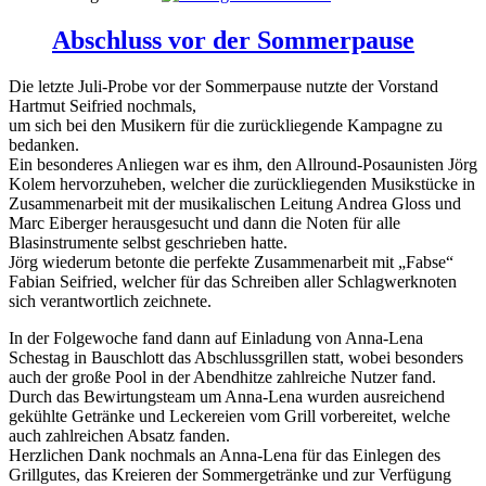
Abschluss vor der Sommerpause
Die letzte Juli-Probe vor der Sommerpause nutzte der Vorstand
Hartmut Seifried nochmals,
um sich bei den Musikern für die zurückliegende Kampagne zu
bedanken.
Ein besonderes Anliegen war es ihm, den Allround-Posaunisten Jörg
Kolem hervorzuheben, welcher die zurückliegenden Musikstücke in
Zusammenarbeit mit der musikalischen Leitung Andrea Gloss und
Marc Eiberger herausgesucht und dann die Noten für alle
Blasinstrumente selbst geschrieben hatte.
Jörg wiederum betonte die perfekte Zusammenarbeit mit „Fabse“
Fabian Seifried, welcher für das Schreiben aller Schlagwerknoten
sich verantwortlich zeichnete.
In der Folgewoche fand dann auf Einladung von Anna-Lena
Schestag in Bauschlott das Abschlussgrillen statt, wobei besonders
auch der große Pool in der Abendhitze zahlreiche Nutzer fand.
Durch das Bewirtungsteam um Anna-Lena wurden ausreichend
gekühlte Getränke und Leckereien vom Grill vorbereitet, welche
auch zahlreichen Absatz fanden.
Herzlichen Dank nochmals an Anna-Lena für das Einlegen des
Grillgutes, das Kreieren der Sommergetränke und zur Verfügung