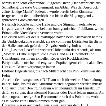
bereits sehnlichst erwartende Guggenmusiker „Dannazäpflen“ aus
Schielberg, die erste Guggenmusik im Albtal. Was der Ausdruck
„eine richtige Macht“ bedeutet, wurde bereits beim Einmarsch
festgestellt mit den unüberhörbaren bis in die Magengegend zu
spürenden Glockenschlägen.
Natürlich brodelte nun die Halle und die Stimmung gelangte so
langsam zum Siedepunkt bei dem bunt gemischten Publikum, wo im
Prinzip alle Altersklassen vertreten waren.
Die ersten Musiker der Albtaltruppe hatten beim Ausmarsch bereits
die Umkleidekabine erreicht, als sie von ihrem Dirigenten für die in
der Halle lautstark geforderte Zugabe zurückgeholt wurden.
Und „Last not Least“ ein weiterer Höhepunkt des Abends, als nun
„Mother‘ s Little Helper“, die Cover Band aus Birkenfeld und
Umgebung, aus ihrem aktuellen Repertoire Rockklassiker,
Partymusik, deutsche und englische Poptitel, gemischt mit aktuellen
Hits zum Besten vorgetragen hatten.
Endlose Begeisterung bis nach Mitternacht des Publikums war die
Folge.
Anschließend sorgte unser DJ Team noch für weitere Unterhaltung
in der Halle, bis mit den Aufräumarbeiten begonnen werden musste.
Und auch unser Bewirtungsteam war unermüdlich im Einsatz, um
dafür zu sorgen, dass niemand Hunger oder Durst leiden musste. An
der neugestalteten großen Bar tummelte sich das Publikum, wobei
es teilweise kein Durchkommen mehr gab.
Übrigens war es auch gelungen, zwei Tage vor dem 11.11.