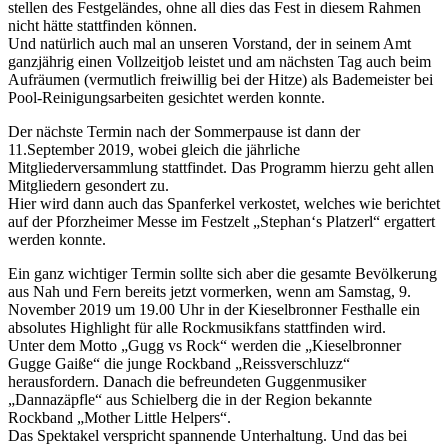
stellen des Festgeländes, ohne all dies das Fest in diesem Rahmen
nicht hätte stattfinden können.
Und natürlich auch mal an unseren Vorstand, der in seinem Amt
ganzjährig einen Vollzeitjob leistet und am nächsten Tag auch beim
Aufräumen (vermutlich freiwillig bei der Hitze) als Bademeister bei
Pool-Reinigungsarbeiten gesichtet werden konnte.
Der nächste Termin nach der Sommerpause ist dann der
11.September 2019, wobei gleich die jährliche
Mitgliederversammlung stattfindet. Das Programm hierzu geht allen
Mitgliedern gesondert zu.
Hier wird dann auch das Spanferkel verkostet, welches wie berichtet
auf der Pforzheimer Messe im Festzelt „Stephan‘s Platzerl“ ergattert
werden konnte.
Ein ganz wichtiger Termin sollte sich aber die gesamte Bevölkerung
aus Nah und Fern bereits jetzt vormerken, wenn am Samstag, 9.
November 2019 um 19.00 Uhr in der Kieselbronner Festhalle ein
absolutes Highlight für alle Rockmusikfans stattfinden wird.
Unter dem Motto „Gugg vs Rock“ werden die „Kieselbronner
Gugge Gaiße“ die junge Rockband „Reissverschluzz“
herausfordern. Danach die befreundeten Guggenmusiker
„Dannazäpfle“ aus Schielberg die in der Region bekannte
Rockband „Mother Little Helpers“.
Das Spektakel verspricht spannende Unterhaltung. Und das bei