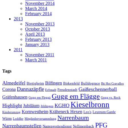
November 2014
March 2014
February 2014
2013
November 2013
October 2013
April 2013
February 2013
January 2013
2011
November 2011
March 2011
Tags
Almedeifel
Bilfingen
Bietigheim
Birkenfeld
Bulldograce
Bü Hoi Cravallos
Dannazäpfle
Gaißeschennerball
Corona
Freudenstadt
Erftstadt
Gugg em Flägge
Gräfenhausen
Gugg em Fleggä
Gugg vs. Rock
Kieselbronn
Highlight
KGHO
Jubiläum
Jöhlingen
Kornwestheim
Kräheneck Hexen
Leo's
Leutrum Garde
Kinderumzug
Narrenbaum
Würm
Loddler
Mitgliederversammlung
PFG
Narrenbaumstellen
Narrengottesdienst
Nellmersbach