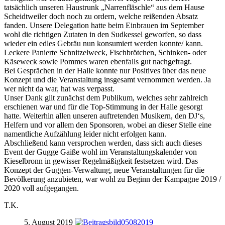
tatsächlich unseren Haustrunk „Narrenfläschle“ aus dem Hause
Scheidtweiler doch noch zu ordern, welche reißenden Absatz
fanden. Unsere Delegation hatte beim Einbrauen im September
wohl die richtigen Zutaten in den Sudkessel geworfen, so dass
wieder ein edles Gebräu nun konsumiert werden konnte/ kann.
Leckere Panierte Schnitzelweck, Fischbrötchen, Schinken- oder
Käseweck sowie Pommes waren ebenfalls gut nachgefragt.
Bei Gesprächen in der Halle konnte nur Positives über das neue
Konzept und die Veranstaltung insgesamt vernommen werden. Ja
wer nicht da war, hat was verpasst.
Unser Dank gilt zunächst dem Publikum, welches sehr zahlreich
erschienen war und für die Top-Stimmung in der Halle gesorgt
hatte. Weiterhin allen unseren auftretenden Musikern, den DJ‘s,
Helfern und vor allem den Sponsoren, wobei an dieser Stelle eine
namentliche Aufzählung leider nicht erfolgen kann.
Abschließend kann versprochen werden, dass sich auch dieses
Event der Gugge Gaiße wohl im Veranstaltungskalender von
Kieselbronn in gewisser Regelmäßigkeit festsetzen wird. Das
Konzept der Guggen-Verwaltung, neue Veranstaltungen für die
Bevölkerung anzubieten, war wohl zu Beginn der Kampagne 2019 /
2020 voll aufgegangen.
T.K.
5. August 2019