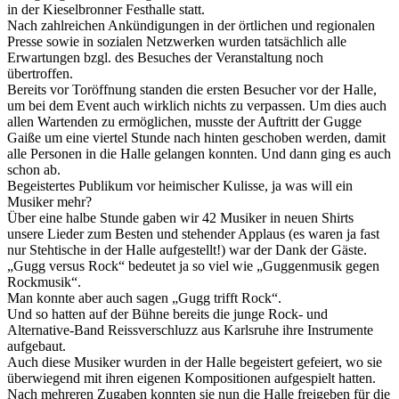
in der Kieselbronner Festhalle statt.
Nach zahlreichen Ankündigungen in der örtlichen und regionalen
Presse sowie in sozialen Netzwerken wurden tatsächlich alle
Erwartungen bzgl. des Besuches der Veranstaltung noch
übertroffen.
Bereits vor Toröffnung standen die ersten Besucher vor der Halle,
um bei dem Event auch wirklich nichts zu verpassen. Um dies auch
allen Wartenden zu ermöglichen, musste der Auftritt der Gugge
Gaiße um eine viertel Stunde nach hinten geschoben werden, damit
alle Personen in die Halle gelangen konnten. Und dann ging es auch
schon ab.
Begeistertes Publikum vor heimischer Kulisse, ja was will ein
Musiker mehr?
Über eine halbe Stunde gaben wir 42 Musiker in neuen Shirts
unsere Lieder zum Besten und stehender Applaus (es waren ja fast
nur Stehtische in der Halle aufgestellt!) war der Dank der Gäste.
„Gugg versus Rock“ bedeutet ja so viel wie „Guggenmusik gegen
Rockmusik“.
Man konnte aber auch sagen „Gugg trifft Rock“.
Und so hatten auf der Bühne bereits die junge Rock- und
Alternative-Band Reissverschluzz aus Karlsruhe ihre Instrumente
aufgebaut.
Auch diese Musiker wurden in der Halle begeistert gefeiert, wo sie
überwiegend mit ihren eigenen Kompositionen aufgespielt hatten.
Nach mehreren Zugaben konnten sie nun die Halle freigeben für die