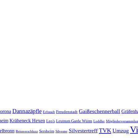
Dannazäpfle
Gaißeschennerball
orona
Gräfenh
Freudenstadt
Erftstadt
heim
Kräheneck Hexen
Leo's
Leutrum Garde Würm
Loddler
Mitgliederversammlu
V
TVK
Silvestertreff
Umzug
elbronn
Sersheim
Reissverschluzz
Silvester