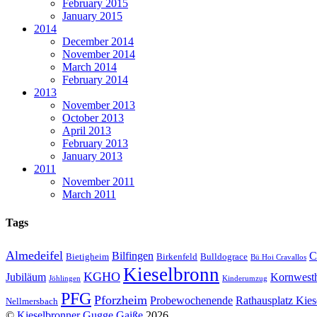
February 2015
January 2015
2014
December 2014
November 2014
March 2014
February 2014
2013
November 2013
October 2013
April 2013
February 2013
January 2013
2011
November 2011
March 2011
Tags
Almedeifel
Bilfingen
C
Bietigheim
Birkenfeld
Bulldograce
Bü Hoi Cravallos
Kieselbronn
KGHO
Jubiläum
Kornwest
Jöhlingen
Kinderumzug
PFG
Pforzheim
Probewochenende
Rathausplatz Kies
Nellmersbach
©
Kieselbronner Gugge Gaiße
2026