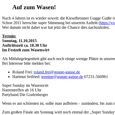
Auf zum Wasen!
Nach 4 Jahren ist es wieder soweit: die Kieselbronner Gugge Gaiße 
Schon 2011 herrschte super Stimmung bei unserem Auftritt (
https:/
Wer damals nicht dabei war hat jetzt die Chance dies nachzuholen.
Termin:
Sonntag, 11.10.2015
Auftrittszeit ca. 18.30 Uhr
Im Festzelt zum Wasenwirt
Als Mitfahrgelegenheit gibt auch noch einige wenige Plätze in unse
Bei Interesse bitte melden bei:
Roland Frei:
roland.frei@gugge-gaisse.de
Hartmut Seifried:
termine@gugge-gaisse.de
07231-560961
Super Sunday im Wasenwirt
Narrentreffen ab 16 Uhr
Partyband Die Grafenberger
Wenn es am schönsten ist, sollte man aufhören – zumindest, bis zum n
Zum großen Finale am Sonntag wird noch einmal der „Super Sunday“ 