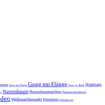
Gugg em Flägge
Highlight
ausen
Gugg em Fleggä
Gugg vs. Rock
Narrenbaum
Narrenbaumstellen
Narrengottesdienst
ng
ideo
Weihnachtsmarkt
Wimsheim
Öschelbronn