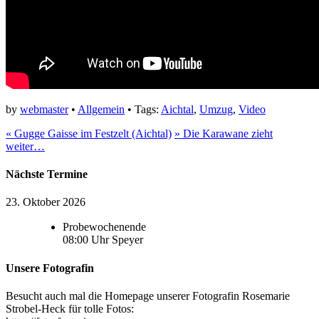
by
webmaster
•
Allgemein
• Tags:
Aichtal
,
Umzug
,
Video
«
Gugge Gaisse im Festzelt (Aichtal)
»
Die Karawane zieht
weiter…
Nächste Termine
23. Oktober 2026
Probewochenende
08:00
Uhr
Speyer
Unsere Fotografin
Besucht auch mal die Homepage unserer Fotografin Rosemarie
Strobel-Heck für tolle Fotos: