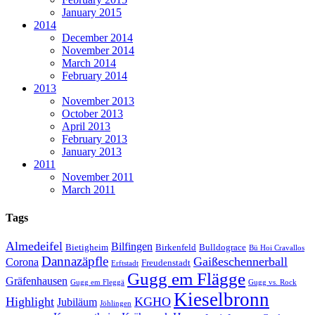
January 2015
2014
December 2014
November 2014
March 2014
February 2014
2013
November 2013
October 2013
April 2013
February 2013
January 2013
2011
November 2011
March 2011
Tags
Almedeifel
Bilfingen
Bietigheim
Birkenfeld
Bulldograce
Bü Hoi Cravallos
Dannazäpfle
Gaißeschennerball
Corona
Freudenstadt
Erftstadt
Gugg em Flägge
Gräfenhausen
Gugg em Fleggä
Gugg vs. Rock
Kieselbronn
Highlight
KGHO
Jubiläum
Jöhlingen