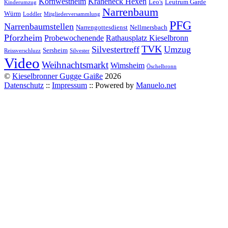
Kornwestheim
Kräheneck Hexen
Leo's
Leutrum Garde
Kinderumzug
Narrenbaum
Würm
Loddler
Mitgliederversammlung
PFG
Narrenbaumstellen
Narrengottesdienst
Nellmersbach
Pforzheim
Probewochenende
Rathausplatz Kieselbronn
TVK
Silvestertreff
Umzug
Sersheim
Reissverschluzz
Silvester
Video
Weihnachtsmarkt
Wimsheim
Öschelbronn
©
Kieselbronner Gugge Gaiße
2026
Datenschutz
::
Impressum
:: Powered by
Manuelo.net