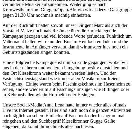
verhinderte Musiker aufzunehmen. Weiter ging es nach
Kornwestheim zum Guggen-Open-Air, wo wir als letzte Gastgruppe
gegen 21.30 Uhr nochmals mächtig einheizten.
Auf der Rückfahrt hatten sowohl unser Dirigent Marc als auch der
Vorstand Matze nochmals Resümee über die zurückliegende
Kampagne gezogen und viel lobende Worte gefunden. Pünktlich um
Mitternacht hatten wir dann den Bus im Heinloch entladen und die
Instrumente im Anhänger verstaut, damit wir unserer Ines noch ein
Geburtstagsständen singen konnten.
Eine erfolgreiche Kampagne ist nun zu Ende gegangen, wobei wir
uns in der näheren und weiteren Umgebung positiv darstellten und
den Ort Kieselbronn weiter bekannt werden ließen. Und der
Fastnachtsdienstag stand wie immer allen Musikern zur freien
Verfügung. Einige waren beim Faschingskehraus im Hasenheim zu
sehen, andere wiederum auf Faschingsumzügen wie Bilfingen oder
in Kehrausbällen wie in Horrheim oder Ersingen.
Unsere Social-Media Anna Lena hatte immer wieder alles oftmals
Live ins Internet gestellt. Hier sind auch noch die ganzen Aktivitäten
nachträglich zu sehen. Einfach auf Facebook oder Instagram mal
reingehen und den Suchbegriff Kieselbronner Gugge Gaiße
eingeben, da könnt ihr nochmals alles nachlesen.