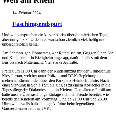
Weil am Rhein
14. Februar 2024
Faschingsendspurt
Und wie versprochen ein kurzer Abriss über die närrischen Tage,
aber nur ganz kurz, denn es war schon ziemlich viel, heftig und
unbeschreiblich genial.
Am Schmotzigen Donnerstag war Rathaussturm, Guggen Open Air
und Kneipentour in Bietigheim angesagt, natürlich alles mit dem
Bus bis nach Mitternacht. Vier starke Auftritte.
Freitag um 11.00 Uhr dann der Kinderumzug mit der Grundschule
Kieselbronn, welcher unter Polizei- und DRK-Begleitung mit
mehreren Ehrenrunden über den Parkplatz Heinloch führte. Nach
einer Stärkung in Sonja’s Stüble ging es zu einem Abstecher in die
Tagespflege der Diakoniestation in Niefern. Dem älteren Publikum
hatte unsere Überraschungs-Einlage sichtlich Freude bereitet, wie
bereits den Kindern am Vormittag. Und ab 21.00 Uhr und 23.00
Uhr zwei jeweils halbstündige Auftritte beim legendären
Gaisseschennerball des TVK.