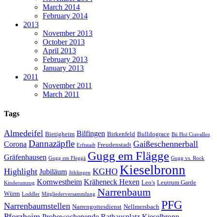
March 2014
February 2014
2013
November 2013
October 2013
April 2013
February 2013
January 2013
2011
November 2011
March 2011
Tags
Almedeifel
Bilfingen
Bietigheim
Birkenfeld
Bulldograce
Bü Hoi Cravallos
Dannazäpfle
Gaißeschennerball
Corona
Freudenstadt
Erftstadt
Gugg em Flägge
Gräfenhausen
Gugg em Fleggä
Gugg vs. Rock
Kieselbronn
Highlight
KGHO
Jubiläum
Jöhlingen
Kornwestheim
Kräheneck Hexen
Leo's
Leutrum Garde
Kinderumzug
Narrenbaum
Würm
Loddler
Mitgliederversammlung
PFG
Narrenbaumstellen
Narrengottesdienst
Nellmersbach
Pforzheim
Probewochenende
Rathausplatz Kieselbronn