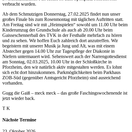
verbracht wurden.
Ab dem Schmutzigen Donnerstag, 27.02.2025 findet nun unser
großes Finale bis zum Rosenmontag mit täglichen Auftritten statt.
Am Freitag sind wir mit „Heimspielen“ sowohl um 11.00 Uhr beim
Kinderumzug der Grundschule als auch ab 20.00 Uhr beim
Gaisseschennerball des TVK in der Festhalle mehrfach zu hören
und zu sehen. Wir hoffen Euch zahlreich dort anzutreffen. Wir
begeistern mit unserer Musik ja Jung und Alt, was mit einem
Abstecher gegen 14.00 Uhr zur Tagespflege der Diakonie in
Niefern untermauert wird. Sehenswert auch der Narrengottesdienst
am Sonntag, 02.03.2025, 10.00 Uhr in der Schloßkirche in
Pforzheim, den wir natürlich aktiv mitgestalten werden. Es lohnt
sich echt dort hinzukommen. Parkmöglichkeiten beim Parkhaus
ZOB-Süd (gegenüber Amtsgericht Pforzheim) sind ausreichend
vorhanden.
Gugg die Gaiß – meck meck – das große Faschingswochenende ist
jetzt wieder back.
T K
Nächste Termine
23. Oktober 2026