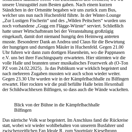
unsere Umzugstitel zum Besten gaben. Nach einem kurzen
Ständchen in der Ortsmitte begaben wir uns zurück zum Bus,
welcher uns nun nach Huchenfeld führte. In der Winter-Lounge
„Zur Lustigen Fischerin“ und des „Wilden Peitschers“ wurden uns
noch vorhandene „Gugg em Flägge-Würste“ serviert. Schließlich
hatte unser Wirtschaftsteam bei der Veranstaltung großzügig
eingekauft, damit dort niemand hungrig den Heimweg antreten
musste. Besonderer Dank an Andrea und Claus für die Bewirtung
der hungrigen und durstigen Mäuler in Huchenfeld. Gegen 21.00
Uhr fuhren wir dann zum dortigen Hasenheim, wo die Pappnasen
e.V. uns bei ihrer Faschingsparty erwarteten. Hier stürmten wir die
volle Halle und brannten unser musikalisches Feuerwerk ab (O-Ton
PZ vom 24.02.2025). Ja das Publikum war wirklich begeistert und
nach mehreren Zugaben mussten wir auch schon wieder weiter.
Gegen 23.30 Uhr wurden wir in der Kämpfelbachhalle zu Bilfingen
erwartet. Hier rockten wir die prall befüllte Halle beim Hexenball
der Schildwachhexen Bilfingen, so dass auch die Wände wackelten.
Blick von der Bühne in die Kämpfelbachhalle
Bilfingen
Das närrische Volk war begeistert. Im Anschluss fand die Rückreise
statt, wobei wir wieder wohlbehalten von unserem Busfahrer und
zwischenzeitlichen Fan Ideale R. zum Sportplatz Kieselbronn