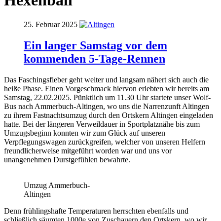
Hexenball
25. Februar 2025
Ein langer Samstag vor dem
kommenden 5-Tage-Rennen
Das Faschingsfieber geht weiter und langsam nähert sich auch die
heiße Phase. Einen Vorgeschmack hiervon erlebten wir bereits am
Samstag, 22.02.2025. Pünktlich um 11.30 Uhr startete unser Wolf-
Bus nach Ammerbuch-Altingen, wo uns die Narrenzunft Altingen
zu ihrem Fastnachtsumzug durch den Ortskern Altingen eingeladen
hatte. Bei der längeren Verweildauer in Sportplatznähe bis zum
Umzugsbeginn konnten wir zum Glück auf unseren
Verpflegungswagen zurückgreifen, welcher von unseren Helfern
freundlicherweise mitgeführt worden war und uns vor
unangenehmen Durstgefühlen bewahrte.
Umzug Ammerbuch-
Altingen
Denn frühlingshafte Temperaturen herrschten ebenfalls und
schließlich säumten 1000e von Zuschauern den Ortskern, wo wir