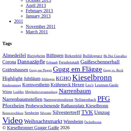
October 2013
April 2013
February 2013
January 2013
2011
November 2011
March 2011
Tags
Almedeifel
Bilfingen
Bietigheim
Birkenfeld
Bulldograce
Bü Hoi Cravallos
Dannazäpfle
Gaißeschennerball
Corona
Freudenstadt
Erftstadt
Gugg em Flägge
Gräfenhausen
Gugg em Fleggä
Gugg vs. Rock
Kieselbronn
Highlight
KGHO
Jubiläum
Jöhlingen
Kornwestheim
Kräheneck Hexen
Leo's
Leutrum Garde
Kinderumzug
Narrenbaum
Würm
Loddler
Mitgliederversammlung
PFG
Narrenbaumstellen
Narrengottesdienst
Nellmersbach
Pforzheim
Probewochenende
Rathausplatz Kieselbronn
TVK
Silvestertreff
Umzug
Sersheim
Reissverschluzz
Silvester
Video
Weihnachtsmarkt
Wimsheim
Öschelbronn
©
Kieselbronner Gugge Gaiße
2026