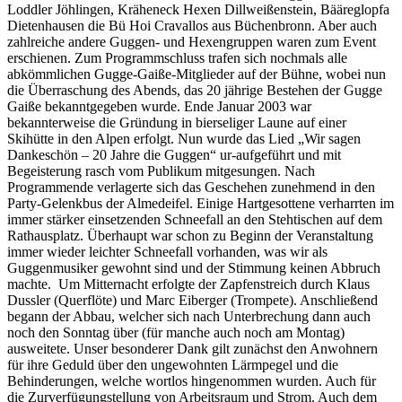
Loddler Jöhlingen, Kräheneck Hexen Dillweißenstein, Bääreglopfa
Dietenhausen die Bü Hoi Cravallos aus Büchenbronn. Aber auch
zahlreiche andere Guggen- und Hexengruppen waren zum Event
erschienen. Zum Programmschluss trafen sich nochmals alle
abkömmlichen Gugge-Gaiße-Mitglieder auf der Bühne, wobei nun
die Überraschung des Abends, das 20 jährige Bestehen der Gugge
Gaiße bekanntgegeben wurde. Ende Januar 2003 war
bekannterweise die Gründung in bierseliger Laune auf einer
Skihütte in den Alpen erfolgt. Nun wurde das Lied „Wir sagen
Dankeschön – 20 Jahre die Guggen“ ur-aufgeführt und mit
Begeisterung rasch vom Publikum mitgesungen. Nach
Programmende verlagerte sich das Geschehen zunehmend in den
Party-Gelenkbus der Almedeifel. Einige Hartgesottene verharrten im
immer stärker einsetzenden Schneefall an den Stehtischen auf dem
Rathausplatz. Überhaupt war schon zu Beginn der Veranstaltung
immer wieder leichter Schneefall vorhanden, was wir als
Guggenmusiker gewohnt sind und der Stimmung keinen Abbruch
machte. Um Mitternacht erfolgte der Zapfenstreich durch Klaus
Dussler (Querflöte) und Marc Eiberger (Trompete). Anschließend
begann der Abbau, welcher sich nach Unterbrechung dann auch
noch den Sonntag über (für manche auch noch am Montag)
ausweitete. Unser besonderer Dank gilt zunächst den Anwohnern
für ihre Geduld über den ungewohnten Lärmpegel und die
Behinderungen, welche wortlos hingenommen wurden. Auch für
die Zurverfügungstellung von Arbeitsraum und Strom. Auch dem