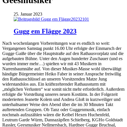
Geesmusiker
25. Januar 2023
Gugg em Flägge 2023
Nach wochenlangen Vorbereitungen war es endlich so weit:
Vergangenen Samstag punkt 16.00 Uhr erfolgte der Einmarsch der
Gugge Gaiße über die Hauptstraße auf den Rathausvorplatz und die
aufgebauten Bühne. Unter den Augen hunderter Zuschauer (und es
wurden immer mehr…) spielten wir mit 43 Musikern in
Narrenbaumnähe auf. Von dieser Musiker-Masse wohl überwältigt
händigte Bürgermeister Heiko Faber in seiner Ansprache freiwillig
den Rathausschlüssel an unseren Vorsitzenden Matze Jung
widerstandslos aus. Ein kräftezehrender Rathaussturm mit
„möglichen Verlusten“ war somit nicht mehr erforderlich. Außerdem
erfolgte die Vorstellung unseres neuen Kostüms. In der Folgezeit
moderierten Jeanette Kolem und Andrea Gloß in kurzweiliger und
unterhaltsamer Weise den Abend über die im 30 Minuten Takt
auftretenden Gruppen. Ob Tanz oder Guggenmusik, einfach
nochmals aufzuzählen wären die Keibel Hexen Huchenfeld,
Leutrum Garde Würm, Dannazäpflen Schielberg, KGHo Goldstadt
Rassler, Geesmusiker Nellmersbach, Hardtsee Gugge Bruchsal,