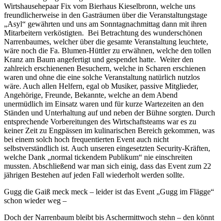
Wirtshausehepaar Fix vom Bierhaus Kieselbronn, welche uns
freundlicherweise in den Gasträumen über die Veranstaltungstage
„Asyl“ gewährten und uns am Sonntagnachmittag dann mit ihren
Mitarbeitern verköstigten. Bei Betrachtung des wunderschönen
Narrenbaumes, welcher über die gesamte Veranstaltung leuchtete,
wäre noch die Fa. Blumen-Hüttler zu erwähnen, welche den tollen
Kranz am Baum angefertigt und gespendet hatte. Weiter den
zahlreich erschienenen Besuchern, welche in Scharen erschienen
waren und ohne die eine solche Veranstaltung natürlich nutzlos
wäre. Auch allen Helfern, egal ob Musiker, passive Mitglieder,
Angehörige, Freunde, Bekannte, welche an dem Abend
unermüdlich im Einsatz waren und für kurze Wartezeiten an den
Ständen und Unterhaltung auf und neben der Bühne sorgten. Durch
entsprechende Vorbereitungen des Wirtschaftsteams war es zu
keiner Zeit zu Engpässen im kulinarischen Bereich gekommen, was
bei einem solch hoch frequentierten Event auch nicht
selbstverständlich ist. Auch unseren eingesetzten Security-Kräften,
welche Dank „normal tickendem Publikum“ nie einschreiten
mussten. Abschließend war man sich einig, dass das Event zum 22
jährigen Bestehen auf jeden Fall wiederholt werden sollte.
Gugg die Gaiß meck meck – leider ist das Event „Gugg im Flägge“
schon wieder weg –
Doch der Narrenbaum bleibt bis Aschermittwoch stehn – den könnt