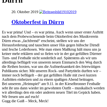
Dürrn
20. Oktober 2019
Oktoberfest in Dürrn
Es war prima! Und – es war prima. Auch wenn unser erster Auftritt
nach dem Probewochenende beim Oktoberfest des Musikverein
Dürrn etwas „fachfremd“ erscheint, stellten wir uns der
Herausforderung und tauschten unser Häs gegen hübsche Dirndl
und fesche Lederhosen. Wie man einen Maßkrug hält muss uns ja
keiner mehr erklären und so fielen wir in der gut gefüllten Dürrner
Turn- und Festhalle nicht sonderlich auf. Spätestens als wir uns
allerdings beflügelt von unserem neuen Einmarsch den Weg durch
die Reihen boxten, war uns die Aufmerksamkeit des feierwütigen
Publikums sicher. Mit unseren Rock- und Partytiteln durften wir –
immer noch beflügelt – der gut gefüllten Halle mit zwei kurzen
Auftritten einheizen und zu einem spaßigen Abend beitragen.
Bei unserem „Heimspiel“ am 9.11. in der Kieselbronner Festhalle
seht ihr uns dann wieder im gewohnten Outfit – musikalisch werden
wir allerdings den ein oder anderen neuen Titel im Gepäck haben.
Wir freuen uns auf euch!
Gugg die Gaiß – Meck, Meck!