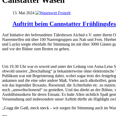
Canstatter Wasen
13. Mai 2024
Auftritt beim Cannstatter Frühlingsfes
Auf Initiative der befreundeten Täleshexen Aichtal e.V. unter ihrem 
Narrentreffen mit über 100 Narrengruppen aus Nah und Fern. Hierbe
und Layla) sorgte ebenfalls für Stimmung im mit über 3000 Gästen gu
und vor der Bühne zum Besten zu geben.
Um 19.30 Uhr war es soweit und unter der Leitung von Anna-Lena Sch
obwohl unserer „Beschallung“ ja bekannterweise ohne elektronische 
Publikum war mit Begeisterung dabei, wobei sogar trotz des festgeleg
ankamen und die eine oder andere Maß, Vieles auch alkoholfrei, geni
wie das legendäre Boxauto, Riesenrad, die Achterbahn etc. zu nutze
noch „umweltschonend“ zu genießen. Und das direkt an der Bühne, wo
Aushilfsmusikern für deren Einsatz. Es hatte Allen sichtlich Spaß g
Veranstaltung und insbesondere unser Auftritt dürfte als Highlight 
„Gugg die Gaiß, meck meck – wir sorgen für Stimmung auch im Wase