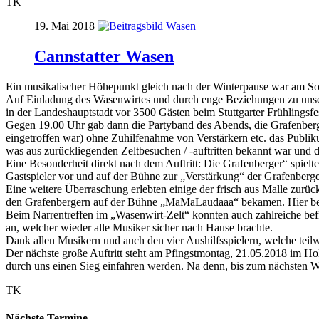
TK
19. Mai 2018
Cannstatter Wasen
Ein musikalischer Höhepunkt gleich nach der Winterpause war am So
Auf Einladung des Wasenwirtes und durch enge Beziehungen zu unsere
in der Landeshauptstadt vor 3500 Gästen beim Stuttgarter Frühlingsfe
Gegen 19.00 Uhr gab dann die Partyband des Abends, die Grafenberge
eingetroffen war) ohne Zuhilfenahme von Verstärkern etc. das Publikum
was aus zurückliegenden Zeltbesuchen / -auftritten bekannt war und
Eine Besonderheit direkt nach dem Auftritt: Die Grafenberger“ spie
Gastspieler vor und auf der Bühne zur „Verstärkung“ der Grafenber
Eine weitere Überraschung erlebten einige der frisch aus Malle zur
den Grafenbergern auf der Bühne „MaMaLaudaaa“ bekamen. Hier bewiese
Beim Narrentreffen im „Wasenwirt-Zelt“ konnten auch zahlreiche b
an, welcher wieder alle Musiker sicher nach Hause brachte.
Dank allen Musikern und auch den vier Aushilfsspielern, welche teil
Der nächste große Auftritt steht am Pfingstmontag, 21.05.2018 im Ho
durch uns einen Sieg einfahren werden. Na denn, bis zum nächsten
TK
Nächste Termine