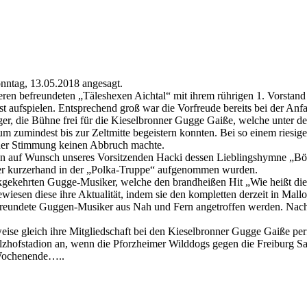
nntag, 13.05.2018 angesagt.
n befreundeten „Täleshexen Aichtal“ mit ihrem rührigen 1. Vorstand 
st aufspielen. Entsprechend groß war die Vorfreude bereits bei der Anf
r, die Bühne frei für die Kieselbronner Gugge Gaiße, welche unter d
 zumindest bis zur Zeltmitte begeistern konnten. Bei so einem riesigen 
 der Stimmung keinen Abbruch machte.
lten auf Wunsch unseres Vorsitzenden Hacki dessen Lieblingshymne „B
ger kurzerhand in der „Polka-Truppe“ aufgenommen wurden.
ückgekehrten Gugge-Musiker, welche den brandheißen Hit „Wie heißt di
n diese ihre Aktualität, indem sie den kompletten derzeit in Mallorca
efreundete Guggen-Musiker aus Nah und Fern angetroffen werden. Nac
weise gleich ihre Mitgliedschaft bei den Kieselbronner Gugge Gaiße per
lzhofstadion an, wenn die Pforzheimer Wilddogs gegen die Freiburg Sac
 Wochenende…..