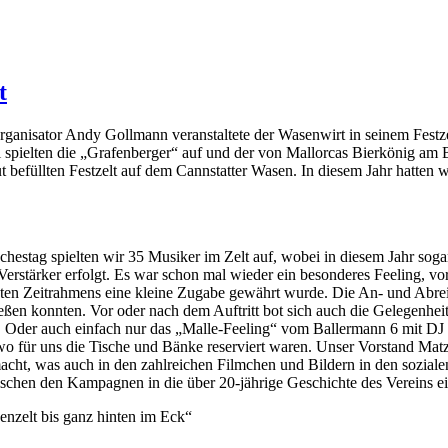
t
Organisator Andy Gollmann veranstaltete der Wasenwirt in seinem Festze
i spielten die „Grafenberger“ auf und der von Mallorcas Bierkönig am
t befüllten Festzelt auf dem Cannstatter Wasen. In diesem Jahr hatten
estag spielten wir 35 Musiker im Zelt auf, wobei in diesem Jahr soga
Verstärker erfolgt. Es war schon mal wieder ein besonderes Feeling, 
ten Zeitrahmens eine kleine Zugabe gewährt wurde. Die An- und Abreise 
eßen konnten. Vor oder nach dem Auftritt bot sich auch die Gelegenhei
n. Oder auch einfach nur das „Malle-Feeling“ vom Ballermann 6 mit D
 für uns die Tische und Bänke reserviert waren. Unser Vorstand Matz
emacht, was auch in den zahlreichen Filmchen und Bildern in den sozia
zwischen den Kampagnen in die über 20-jährige Geschichte des Vereins 
nzelt bis ganz hinten im Eck“