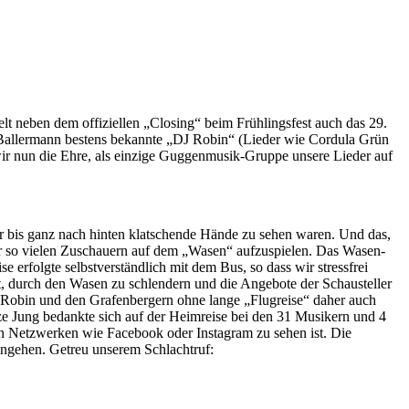
lt neben dem offiziellen „Closing“ beim Frühlingsfest auch das 29.
 Ballermann bestens bekannte „DJ Robin“ (Lieder wie Cordula Grün
 wir nun die Ehre, als einzige Guggenmusik-Gruppe unsere Lieder auf
r bis ganz nach hinten klatschende Hände zu sehen waren. Und das,
vor so vielen Zuschauern auf dem „Wasen“ aufzuspielen. Das Wasen-
erfolgte selbstverständlich mit dem Bus, so dass wir stressfrei
t, durch den Wasen zu schlendern und die Angebote der Schausteller
J Robin und den Grafenbergern ohne lange „Flugreise“ daher auch
e Jung bedankte sich auf der Heimreise bei den 31 Musikern und 4
len Netzwerken wie Facebook oder Instagram zu sehen ist. Die
eingehen. Getreu unserem Schlachtruf: