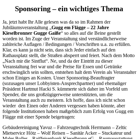
Sponsoring – ein wichtiges Thema
Ja, jetzt habt Ihr Alle gelesen was da so im Rahmen der
Jubiläumsveranstaltung „
Gugg em Flägge – 22 Jahre
Kieselbronner Gugge Gaiße
“ so alles auf die Beine gestellt
worden ist. Im Zuge der Veranstaltung sind verständlicherweise
zahlreiche Auflagen / Bedingungen / Vorschriften u.a. zu erfüllen.
Klar, es kann ja nicht sein, dass sich Jeder einfach auf den
Rathausplatz stellt, die Straßen absperrt und feiert. Nach dem Motto
„Nach mir die Sintflut“. Ne, und da der Eintritt zu dieser
Veranstaltung frei war und die Preise für Essen und Getränke
erschwinglich sein sollten, entstehen halt dem Verein als Veranstalter
schon Einiges an Kosten. Unser Sponsoring-Beauftragter
(sozusagen unser Lobbyisten-Ansprechpartner) und ehemaliger
Präsident Hartmut Hacki S. kümmerte sich daher im Vorfeld um
Spender, die uns großzügigerweise unterstützten, um die
Veranstaltung auch zu meistern. Ich hoffe, dass ich nicht schon
wieder den Einen oder Anderen vergessen haben könnte, aber
folgende Institutionen haben maßgeblich zum Erfolg von Gugg em
Flägge mit einer Spende beigetragen:
Gebäudereinigung Yavuz – Fahrzeugtechnik Herrmann – Zeltic
Mietservice Hötz – Wolf Reisen – Sanitär Acker – Stuckateur und
Maler Boller – Raiffeisenbank Kieselbronn eG – Raumausstattung