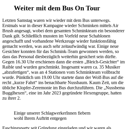
Weiter mit dem Bus On Tour
Letzten Samstag waren wir wieder mit dem Bus unterwegs.
Erstmals war in dieser Kampagne wieder Schminken mittels Air
Brush angesagt, wobei dem gesamten Schminkteam ein besonderer
Dank gilt. Schließlich mussten im Vorfeld neue Schablonen
angeschafft und vorhandene Werkzeuge wieder funktionsfähig
gemacht werden, was auch sehr zeitaufwändig war. Einige neue
Gesichter konnten für das Schmink-Team gewonnen werden, so
dass das Personal diesbezüglich weiterhin gesichert sein dürfte.
Gegen 16.30 Uhr erschienen dann die ersten „Bleich-Gesichter“ im
Raible und wurden geschminkt. Insgesamt waren ca. 35 Musiker
„abzufertigen“, was an 4 Stationen vom Schminkteam vollbracht
wurde. Pünktlich um 19.00 Uhr startete dann der Wolf-Bus auf die
recht „kurze Fahrt“ ins benachbarte Nussbaum. Kaum Zeit, um die
übliche Klopfer-Zeremonie im Bus durchzuführen. Die „Nussbema
Bugglhexen“, eine im Jahr 2023 gegründete Hexengruppe, hatten
zu ihrer 2.
Einige unserer SchlagwerkerInnen fiebern
wohl Ihrem Auftritt entgegen
Faschingsparty seit Gründung eingeladen und wir waren als