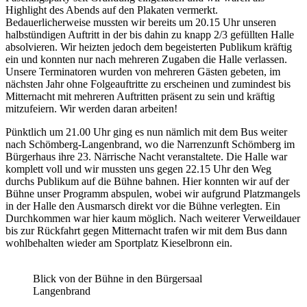
Highlight des Abends auf den Plakaten vermerkt.
Bedauerlicherweise mussten wir bereits um 20.15 Uhr unseren
halbstündigen Auftritt in der bis dahin zu knapp 2/3 gefüllten Halle
absolvieren. Wir heizten jedoch dem begeisterten Publikum kräftig
ein und konnten nur nach mehreren Zugaben die Halle verlassen.
Unsere Terminatoren wurden von mehreren Gästen gebeten, im
nächsten Jahr ohne Folgeauftritte zu erscheinen und zumindest bis
Mitternacht mit mehreren Auftritten präsent zu sein und kräftig
mitzufeiern. Wir werden daran arbeiten!
Pünktlich um 21.00 Uhr ging es nun nämlich mit dem Bus weiter
nach Schömberg-Langenbrand, wo die Narrenzunft Schömberg im
Bürgerhaus ihre 23. Närrische Nacht veranstaltete. Die Halle war
komplett voll und wir mussten uns gegen 22.15 Uhr den Weg
durchs Publikum auf die Bühne bahnen. Hier konnten wir auf der
Bühne unser Programm abspulen, wobei wir aufgrund Platzmangels
in der Halle den Ausmarsch direkt vor die Bühne verlegten. Ein
Durchkommen war hier kaum möglich. Nach weiterer Verweildauer
bis zur Rückfahrt gegen Mitternacht trafen wir mit dem Bus dann
wohlbehalten wieder am Sportplatz Kieselbronn ein.
Blick von der Bühne in den Bürgersaal
Langenbrand