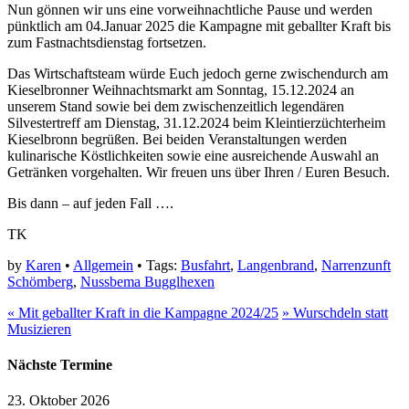
Nun gönnen wir uns eine vorweihnachtliche Pause und werden
pünktlich am 04.Januar 2025 die Kampagne mit geballter Kraft bis
zum Fastnachtsdienstag fortsetzen.
Das Wirtschaftsteam würde Euch jedoch gerne zwischendurch am
Kieselbronner Weihnachtsmarkt am Sonntag, 15.12.2024 an
unserem Stand sowie bei dem zwischenzeitlich legendären
Silvestertreff am Dienstag, 31.12.2024 beim Kleintierzüchterheim
Kieselbronn begrüßen. Bei beiden Veranstaltungen werden
kulinarische Köstlichkeiten sowie eine ausreichende Auswahl an
Getränken vorgehalten. Wir freuen uns über Ihren / Euren Besuch.
Bis dann – auf jeden Fall ….
TK
by
Karen
•
Allgemein
• Tags:
Busfahrt
,
Langenbrand
,
Narrenzunft
Schömberg
,
Nussbema Bugglhexen
«
Mit geballter Kraft in die Kampagne 2024/25
»
Wurschdeln statt
Musizieren
Nächste Termine
23. Oktober 2026