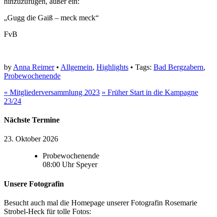
hinzuzufügen, außer ein:
„Gugg die Gaiß – meck meck“
FvB
by
Anna Reimer
•
Allgemein
,
Highlights
• Tags:
Bad Bergzabern
,
Probewochenende
«
Mitgliederversammlung 2023
»
Früher Start in die Kampagne
23/24
Nächste Termine
23. Oktober 2026
Probewochenende
08:00
Uhr
Speyer
Unsere Fotografin
Besucht auch mal die Homepage unserer Fotografin Rosemarie
Strobel-Heck für tolle Fotos: