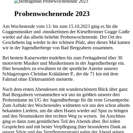
Probenwochenende 2023
Am Wochenende vom 13. bis zum 15.10.2023 ging es für die
Guggenmusiker und -musikerinnen der Kieselbronner Gugge Gaiße
wieder auf das allseits beliebte Probenwochenende. Der Ort des
Geschehens lag wieder in der schönen Pfalz, aber dieses Mal kamen
wir in der Jugendherberge von Bad Bergzabern zusammen.
Bei bestem Kaiserwetter trudelten bis zum Freitagabend über 30
motovierte Musiker und Musikerinnen in der Jugendherberge ein.
Hier besonders zu erwähnen ist die sportliche Anreise unseres
Schlagzeugers Christian Kräääämer P., der die 71 km mit dem
Fahrrad ohne Elektroantrieb meisterte.
Nach dem ersten Abendessen mit wunderschönem Blick über ganz
Bad Bergzabern versammelten wir uns im größten unserer drei
Probenräume im UG der Jugendherberge für die erste Gesamtprobe.
Zum Auftakt des Wochenendes widmeten wir uns den schon allseits
bekannten Liedern, um die alten Hasen wieder auf Spur zu bringen
und den Neumusikern den rechten Weg zu weisen. Im Anschluss
ging es dann zum gemütlichen Teil des Abends über. Bei tollen
Gesprächen und mit bester Verpflegung (hier besonderen Dank an
unsere Silvie und das Verpflegungsteam) nahm der Abend seinen