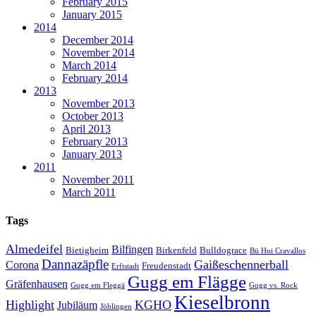
February 2015
January 2015
2014
December 2014
November 2014
March 2014
February 2014
2013
November 2013
October 2013
April 2013
February 2013
January 2013
2011
November 2011
March 2011
Tags
Almedeifel
Bilfingen
Bietigheim
Birkenfeld
Bulldograce
Bü Hoi Cravallos
Dannazäpfle
Gaißeschennerball
Corona
Freudenstadt
Erftstadt
Gugg em Flägge
Gräfenhausen
Gugg em Fleggä
Gugg vs. Rock
Kieselbronn
Highlight
KGHO
Jubiläum
Jöhlingen