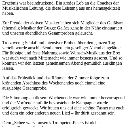
Ergebnis war beeindruckend. Ein großes Lob an die Coaches der
Musikalischen Leitung, die diese Leistung aus uns herausgekitzelt
haben.
Zur Freude der aktiven Musiker haben sich Mitglieder des Gaißbart
(ehemalig Musiker der Gugge Gaiße) ganz in der Nähe einquartiert
und unseren abendlichen Gesamtproben gelauscht.
Trotz wenig Schlaf und intensiver Proben über den ganzen Tag
verteilt wurde anschließend erneut ein geselliger Abend eingeläutet.
Für flüssige und feste Nahrung sowie Wunsch-Musik aus der Box
war auch weit nach Mitternacht wie immer bestens gesorgt. Und so
konnten wir den letzten gemeinsamen Abend gemütlich ausklingen
lassen.
Auf das Frühstück und das Räumen der Zimmer folgte zum
krönenden Abschluss des Wochenendes noch einmal eine
ausgiebige Gesamtprobe.
Die Stimmung an diesem Wochenende war wie immer hervorragend
und die Vorfreude auf die bevorstehende Kampagne wurde
erfolgreich geweckt. Wir freuen uns auf eine schöne Fasnet mit euch
und dem ein oder anderen neuen Lied – Ihr dürft gespannt sein.
Dem „Schee wars“ unseres Trompeten-Peters ist nichts