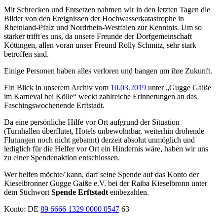
Mit Schrecken und Entsetzen nahmen wir in den letzten Tagen die
Bilder von den Ereignissen der Hochwasserkatastrophe in
Rheinland-Pfalz und Nordrhein-Westfalen zur Kenntnis. Um so
stärker trifft es uns, da unsere Freunde der Dorfgemeinschaft
Köttingen, allen voran unser Freund Rolly Schmitz, sehr stark
betroffen sind.
Einige Personen haben alles verloren und bangen um ihre Zukunft.
Ein Blick in unserem Archiv vom
10.03.2019
unter „Gugge Gaiße
im Karneval bei Kölle“ weckt zahlreiche Erinnerungen an das
Faschingswochenende Erftstadt.
Da eine persönliche Hilfe vor Ort aufgrund der Situation
(Turnhallen überflutet, Hotels unbewohnbar, weiterhin drohende
Flutungen noch nicht gebannt) derzeit absolut unmöglich und
lediglich für die Helfer vor Ort ein Hindernis wäre, haben wir uns
zu einer Spendenaktion entschlossen.
Wer helfen möchte/ kann, darf seine Spende auf das Konto der
Kieselbronner Gugge Gaiße e.V. bei der Raiba Kieselbronn unter
dem Stichwort
Spende Erftstadt
einbezahlen.
Konto: DE
89 6666 1329 0000 0547
63