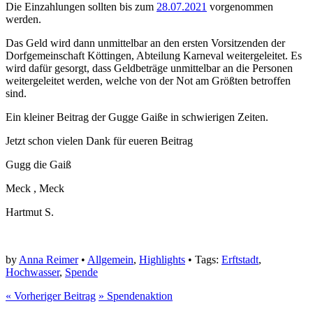
Die Einzahlungen sollten bis zum
28.07.2021
vorgenommen
werden.
Das Geld wird dann unmittelbar an den ersten Vorsitzenden der
Dorfgemeinschaft Köttingen, Abteilung Karneval weitergeleitet. Es
wird dafür gesorgt, dass Geldbeträge unmittelbar an die Personen
weitergeleitet werden, welche von der Not am Größten betroffen
sind.
Ein kleiner Beitrag der Gugge Gaiße in schwierigen Zeiten.
Jetzt schon vielen Dank für eueren Beitrag
Gugg die Gaiß
Meck , Meck
Hartmut S.
by
Anna Reimer
•
Allgemein
,
Highlights
• Tags:
Erftstadt
,
Hochwasser
,
Spende
«
Vorheriger Beitrag
»
Spendenaktion